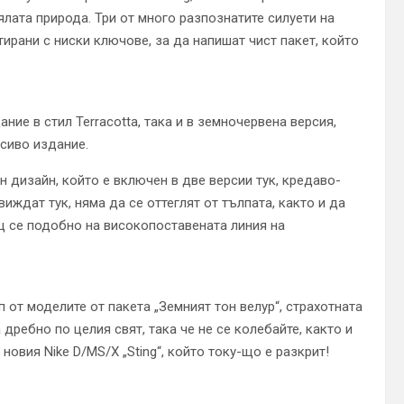
ялата природа. Три от много разпознатите силуети на
тирани с ниски ключове, за да напишат чист пакет, който
дание в стил Terracotta, така и в земночервена версия,
сиво издание.
н дизайн, който е включен в две версии тук, кредаво-
иждат тук, няма да се оттеглят от тълпата, както и да
щ се подобно на високопоставената линия на
 от моделите от пакета „Земният тон велур“, страхотната
 дребно по целия свят, така че не се колебайте, както и
овия Nike D/MS/X „Sting“, който току-що е разкрит!