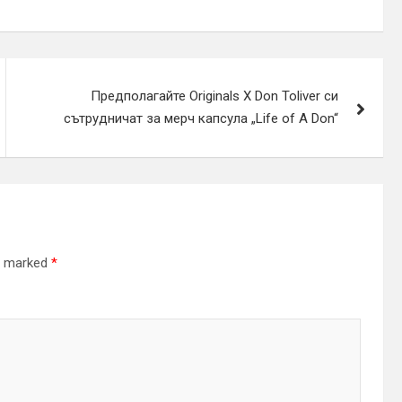
Предполагайте Originals X Don Toliver си
сътрудничат за мерч капсула „Life of A Don“
re marked
*