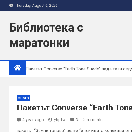
Skip
Thursday, August 6, 2026
to
content
Библиотека с
маратонки
Home
Пакетът Converse “Earth Tone Suede” пада тази се
SHOES
Пакетът Converse “Earth Ton
4 years ago
ybpfw
No Comments
пакетът “Земни тонове” велур “е текущата колекция от к