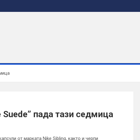
дмица
e Suede” пада тази седмица
апсули от марката Nike Sibling, както и черпи