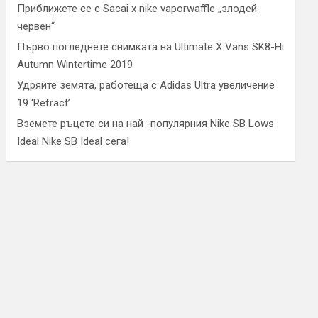
Приближете се с Sacai x nike vaporwaffle „злодей
червен“
Първо погледнете снимката на Ultimate X Vans SK8-Hi
Autumn Wintertime 2019
Удряйте земята, работеща с Adidas Ultra увеличение
19 ‘Refract’
Вземете ръцете си на най -популярния Nike SB Lows
Ideal Nike SB Ideal сега!