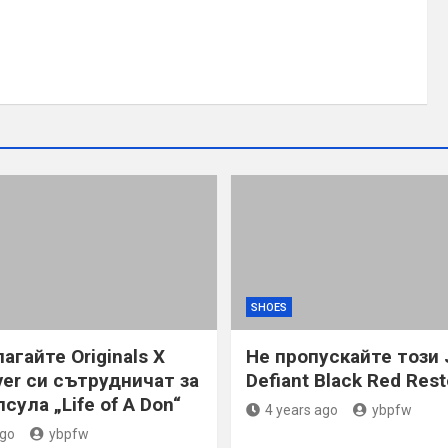
SHOES
гайте Originals X
Не пропускайте този 
ver си сътрудничат за
Defiant Black Red Rest
сула „Life of A Don“
4 years ago
ybpfw
ago
ybpfw