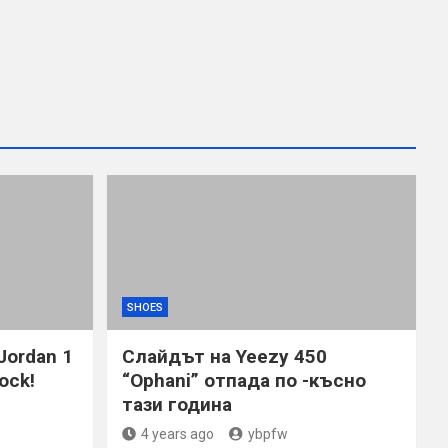
SHOES
Jordan 1
Слайдът на Yeezy 450
ock!
“Ophani” отпада по -късно
тази година
4 years ago
ybpfw