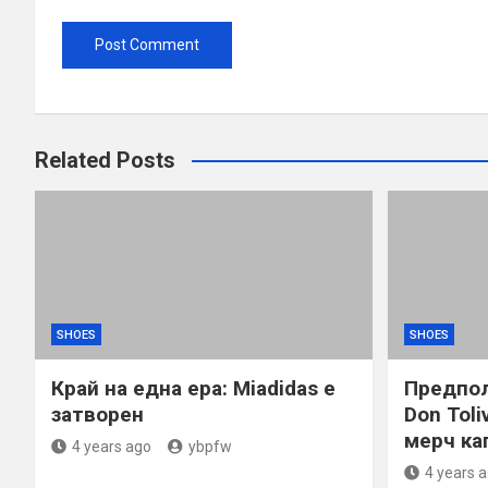
Related Posts
SHOES
SHOES
Край на една ера: Miadidas е
Предпола
затворен
Don Toli
мерч кап
4 years ago
ybpfw
4 years 