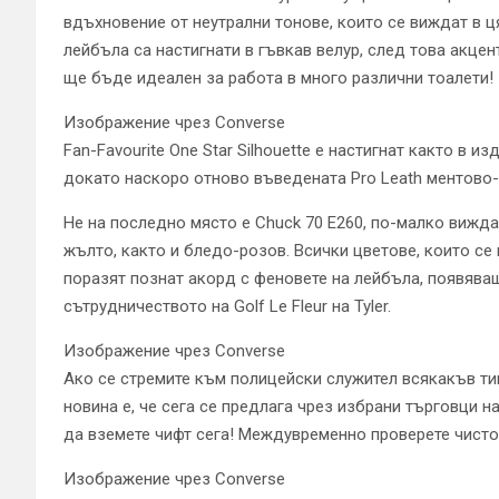
вдъхновение от неутрални тонове, които се виждат в ц
лейбъла са настигнати в гъвкав велур, след това акцен
ще бъде идеален за работа в много различни тоалети!
Изображение чрез Converse
Fan-Favourite One Star Silhouette е настигнат както в из
докато наскоро отново въведената Pro Leath ментово-
Не на последно място е Chuck 70 E260, по-малко вижда
жълто, както и бледо-розов. Всички цветове, които се в
поразят познат акорд с феновете на лейбъла, появява
сътрудничеството на Golf Le Fleur на Tyler.
Изображение чрез Converse
Ако се стремите към полицейски служител всякакъв тип
новина е, че сега се предлага чрез избрани търговци на
да вземете чифт сега! Междувременно проверете чисто н
Изображение чрез Converse