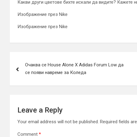
Какви други цветове бихте искали да видите? Кажете ни
Изображение през Nike
Изображение през Nike
Post
Очаква се House Alone X Adidas Forum Low да
navigation
се появи навреме за Коледа
Leave a Reply
Your email address will not be published.
Required fields a
Comment
*