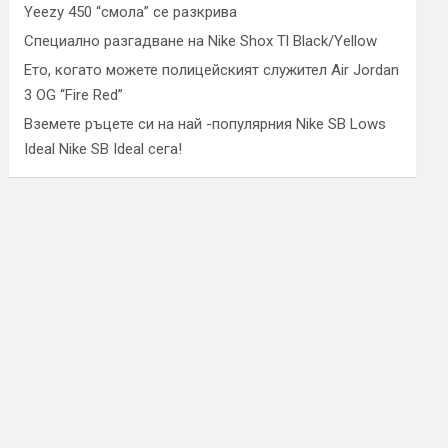
Yeezy 450 “смола” се разкрива
Специално разгадване на Nike Shox Tl Black/Yellow
Ето, когато можете полицейският служител Air Jordan
3 OG “Fire Red”
Вземете ръцете си на най -популярния Nike SB Lows
Ideal Nike SB Ideal сега!