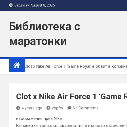
Skip
Saturday, August 8, 2026
to
content
Библиотека с
маратонки
Home
Clot x Nike Air Force 1 ‘Game Royal’ е обвит в коприн
Clot x Nike Air Force 1 ‘Game 
4 years ago
ybpfw
No Comments
изображение през Nike
Въпреки че това със сигурност не е първото сътрудничес