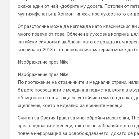
окаже един от най -добрите му досега. Потопен от петат
мултихифенатът в Хонконг инжектира луксозното си док
От разстояние може да изглежда като класическия ви A
много повече от това. Облечен в луксозна коприна, ця
китайски символи и шаблони, като се връща към корен
коприна от 2018 г., първокласният материал може да бъ
Изображение през Nike
Изображение през Nike
По протежение на страничните и медиални страни, нал
бъдете посрещнати с междинна подметка, влята в възду
облицовано с плъзгаща се устойчива гума на дъвка, д
сцепление, което е идеално за есенните месеци.
Считан за Светия Граал за многобройни маратонки, The C
през следващите месеци, така че не забравяйте да го
повече информация за освобождаването, докато се ра