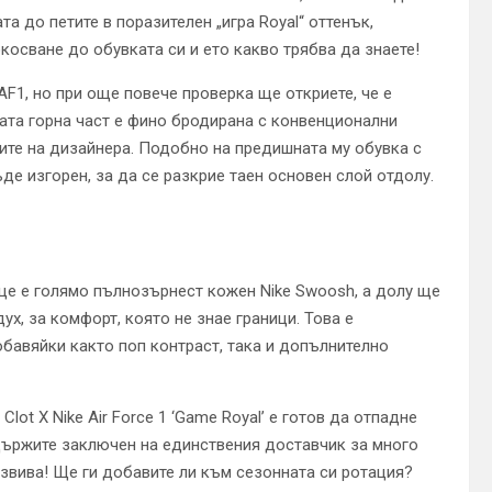
а до петите в поразителен „игра Royal“ оттенък,
осване до обувката си и ето какво трябва да знаете!
F1, но при още повече проверка ще откриете, че е
лата горна част е фино бродирана с конвенционални
ите на дизайнера. Подобно на предишната му обувка с
де изгорен, за да се разкрие таен основен слой отдолу.
ице е голямо пълнозърнест кожен Nike Swoosh, а долу ще
х, за комфорт, която не знае граници. Това е
обавяйки както поп контраст, така и допълнително
lot X Nike Air Force 1 ‘Game Royal’ е готов да отпадне
 държите заключен на единствения доставчик за много
звива! Ще ги добавите ли към сезонната си ротация?