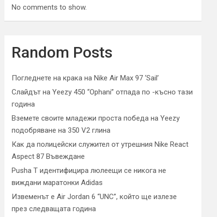
No comments to show.
Random Posts
Погледнете на крака на Nike Air Max 97 ‘Sail’
Слайдът на Yeezy 450 “Ophani” отпада по -късно тази
година
Вземете своите младежи проста победа на Yeezy
подобряване на 350 V2 глина
Как да полицейски служител от утрешния Nike React
Aspect 87 Въвеждане
Pusha T идентифицира люлеещи се никога не
виждани маратонки Adidas
Извеменът е Air Jordan 6 “UNC”, който ще излезе
през следващата година